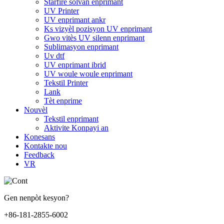
Starfire sòlvan enprimant
UV Printer
UV enprimant ankr
Ks vizyèl pozisyon UV enprimant
Gwo vitès UV silenn enprimant
Sublimasyon enprimant
Uv dtf
UV enprimant ibrid
UV woule woule enprimant
Tekstil Printer
Lank
Tèt enprime
Nouvèl
Tekstil enprimant
Aktivite Konpayi an
Konesans
Kontakte nou
Feedback
VR
Gen nenpòt kesyon?
+86-181-2855-6002