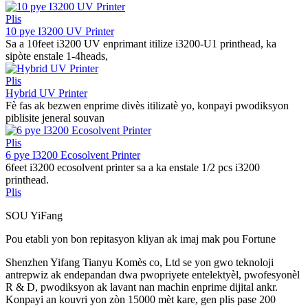
Plis
10 pye I3200 UV Printer
Sa a 10feet i3200 UV enprimant itilize i3200-U1 printhead, ka
sipòte enstale 1-4heads,
Plis
Hybrid UV Printer
Fè fas ak bezwen enprime divès itilizatè yo, konpayi pwodiksyon
piblisite jeneral souvan
Plis
6 pye I3200 Ecosolvent Printer
6feet i3200 ecosolvent printer sa a ka enstale 1/2 pcs i3200
printhead.
Plis
SOU YiFang
Pou etabli yon bon repitasyon kliyan ak imaj mak pou Fortune
Shenzhen Yifang Tianyu Komès co, Ltd se yon gwo teknoloji
antrepwiz ak endepandan dwa pwopriyete entelektyèl, pwofesyonèl
R & D, pwodiksyon ak lavant nan machin enprime dijital ankr.
Konpayi an kouvri yon zòn 15000 mèt kare, gen plis pase 200