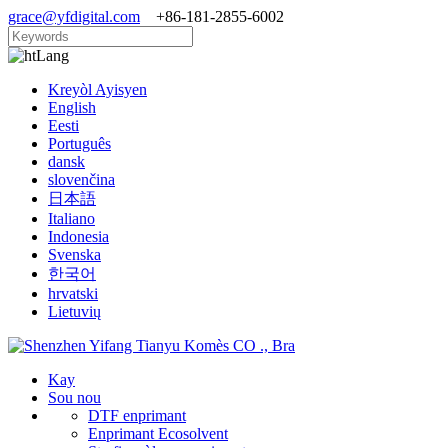
grace@yfdigital.com
+86-181-2855-6002
Lang
Kreyòl Ayisyen
English
Eesti
Português
dansk
slovenčina
日本語
Italiano
Indonesia
Svenska
한국어
hrvatski
Lietuvių
Kay
Sou nou
DTF enprimant
Enprimant Ecosolvent