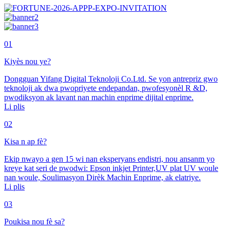
01
Kiyès nou ye?
Dongguan Yifang Digital Teknoloji Co.Ltd. Se yon antrepriz gwo
teknoloji ak dwa pwopriyete endepandan, pwofesyonèl R &D,
pwodiksyon ak lavant nan machin enprime dijital enprime.
Li plis
02
Kisa n ap fè?
Ekip nwayo a gen 15 wi nan eksperyans endistri, nou ansanm yo
kreye kat seri de pwodwi: Epson inkjet Printer,UV plat UV woule
nan woule, Soulimasyon Dirèk Machin Enprime, ak elatriye.
Li plis
03
Poukisa nou fè sa?