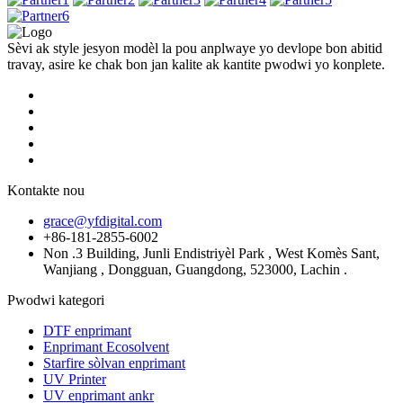
Sèvi ak style jesyon modèl la pou anplwaye yo devlope bon abitid
travay, asire ke chak bon jan kalite ak kantite pwodwi yo konplete.
Kontakte nou
grace@yfdigital.com
+86-181-2855-6002
Non .3 Building, Junli Endistriyèl Park , West Komès Sant,
Wanjiang , Dongguan, Guangdong, 523000, Lachin .
Pwodwi kategori
DTF enprimant
Enprimant Ecosolvent
Starfire sòlvan enprimant
UV Printer
UV enprimant ankr