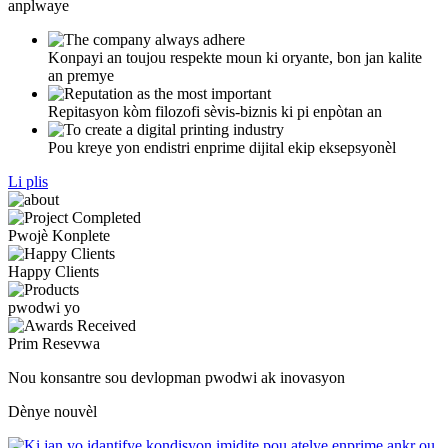
anplwaye
Konpayi an toujou respekte moun ki oryante, bon jan kalite
an premye
Repitasyon kòm filozofi sèvis-biznis ki pi enpòtan an
Pou kreye yon endistri enprime dijital ekip eksepsyonèl
Li plis
Pwojè Konplete
Happy Clients
pwodwi yo
Prim Resevwa
Nou konsantre sou devlopman pwodwi ak inovasyon
Dènye nouvèl