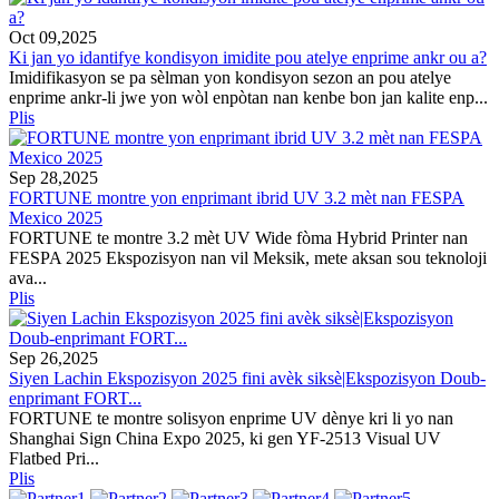
Oct 09,2025
Ki jan yo idantifye kondisyon imidite pou atelye enprime ankr ou a?
Imidifikasyon se pa sèlman yon kondisyon sezon an pou atelye
enprime ankr-li jwe yon wòl enpòtan nan kenbe bon jan kalite enp...
Plis
Sep 28,2025
FORTUNE montre yon enprimant ibrid UV 3.2 mèt nan FESPA
Mexico 2025
FORTUNE te montre 3.2 mèt UV Wide fòma Hybrid Printer nan
FESPA 2025 Ekspozisyon nan vil Meksik, mete aksan sou teknoloji
ava...
Plis
Sep 26,2025
Siyen Lachin Ekspozisyon 2025 fini avèk siksè|Ekspozisyon Doub-
enprimant FORT...
FORTUNE te montre solisyon enprime UV dènye kri li yo nan
Shanghai Sign China Expo 2025, ki gen YF-2513 Visual UV
Flatbed Pri...
Plis