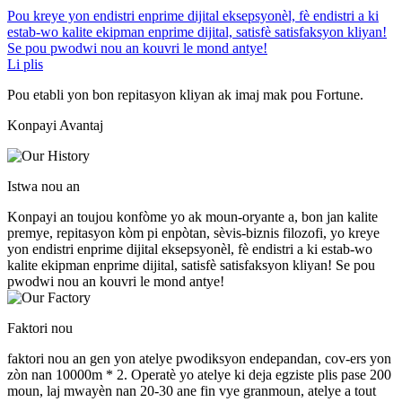
Pou kreye yon endistri enprime dijital eksepsyonèl, fè endistri a ki
estab-wo kalite ekipman enprime dijital, satisfè satisfaksyon kliyan!
Se pou pwodwi nou an kouvri le mond antye!
Li plis
Pou etabli yon bon repitasyon kliyan ak imaj mak pou Fortune.
Konpayi Avantaj
Istwa nou an
Konpayi an toujou konfòme yo ak moun-oryante a, bon jan kalite
premye, repitasyon kòm pi enpòtan, sèvis-biznis filozofi, yo kreye
yon endistri enprime dijital eksepsyonèl, fè endistri a ki estab-wo
kalite ekipman enprime dijital, satisfè satisfaksyon kliyan! Se pou
pwodwi nou an kouvri le mond antye!
Faktori nou
faktori nou an gen yon atelye pwodiksyon endepandan, cov-ers yon
zòn nan 10000m * 2. Operatè yo atelye ki deja egziste plis pase 200
moun, laj mwayèn nan 20-30 ane fin vye granmoun, atelye a tout