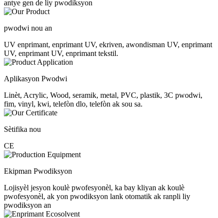
antye gen de liy pwodiksyon
pwodwi nou an
UV enprimant, enprimant UV, ekriven, awondisman UV, enprimant
UV, enprimant UV, enprimant tekstil.
Aplikasyon Pwodwi
Linèt, Acrylic, Wood, seramik, metal, PVC, plastik, 3C pwodwi,
fim, vinyl, kwi, telefòn dlo, telefòn ak sou sa.
Sètifika nou
CE
Ekipman Pwodiksyon
Lojisyèl jesyon koulè pwofesyonèl, ka bay kliyan ak koulè
pwofesyonèl, ak yon pwodiksyon lank otomatik ak ranpli liy
pwodiksyon an