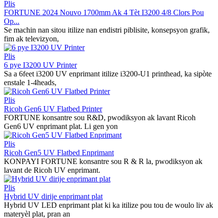
Plis
FORTUNE 2024 Nouvo 1700mm Ak 4 Tèt I3200 4/8 Clors Pou
Op...
Se machin nan sitou itilize nan endistri piblisite, konsepsyon grafik,
fim ak televizyon,
Plis
6 pye I3200 UV Printer
Sa a 6feet i3200 UV enprimant itilize i3200-U1 printhead, ka sipòte
enstale 1-4heads,
Plis
Ricoh Gen6 UV Flatbed Printer
FORTUNE konsantre sou R&D, pwodiksyon ak lavant Ricoh
Gen6 UV enprimant plat. Li gen yon
Plis
Ricoh Gen5 UV Flatbed Enprimant
KONPAYI FORTUNE konsantre sou R & R la, pwodiksyon ak
lavant de Ricoh UV enprimant.
Plis
Hybrid UV dirije enprimant plat
Hybrid UV LED enprimant plat ki ka itilize pou tou de woulo liv ak
materyèl plat, pran an