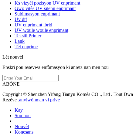
Ks vizyèl pozisyon UV enprimant
Gwo vitès UV silenn enprimant
Sublimasyon enprimant
Uv dtf
UV enprimant ibrid
UV woule woule enprimant
Tekstil Printer
Lank
Tèt enprime
Lèt nouvèl
Enskri pou resevwa enfòmasyon ki anreta nan men nou
ABÒNE
Copyright © Shenzhen Yifang Tianyu Komès CO ., Ltd . Tout Dwa
Rezève .
anviwònman vi prive
Kay
Sou nou
Nouvèl
Konesans